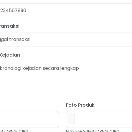
ransaksi
Kejadian
Foto Produk
B | *PNG, *JPG
Max File 20MB | *PNG, *JPG