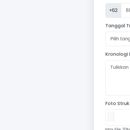
+62
Tanggal T
Kronologi 
Foto Struk
Max File 20M