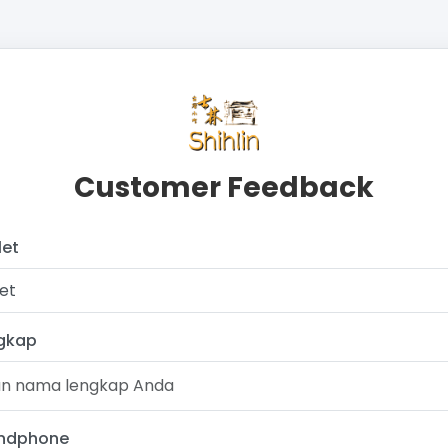
Customer Feedback
let
let
gkap
ndphone